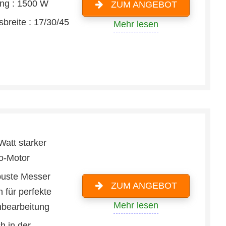
ung : 1500 W
ZUM ANGEBOT
sbreite : 17/30/45
Mehr lesen
Watt starker
ro-Motor
buste Messer
ZUM ANGEBOT
 für perfekte
Mehr lesen
bearbeitung
h in der