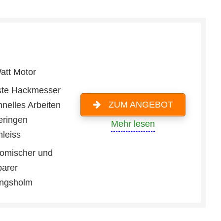
att Motor
te Hackmesser
ZUM ANGEBOT
hnelles Arbeiten
eringen
Mehr lesen
hleiss
omischer und
barer
ngsholm