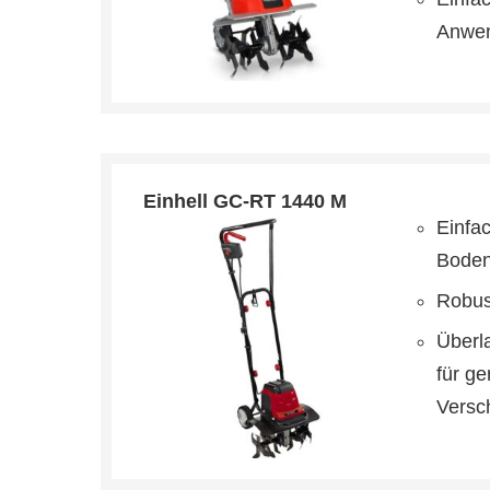
Anwe
Einhell GC-RT 1440 M
Einfac
Boden
Robus
Überl
für ge
Versc