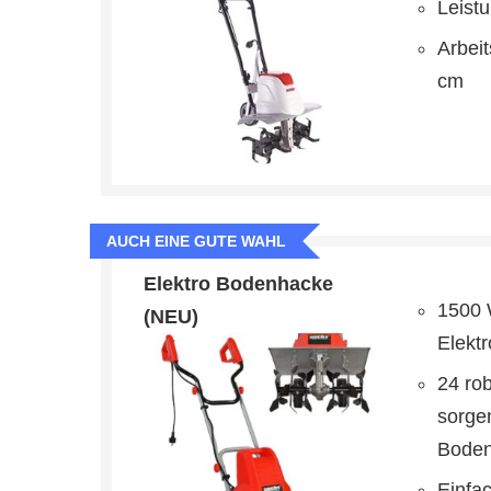
Leist
Arbeit
cm
AUCH EINE GUTE WAHL
Elektro Bodenhacke
1500 
(NEU)
Elekt
24 ro
sorgen
Boden
Einfac