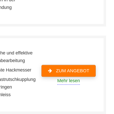
ndung
he und effektive
bearbeitung
te Hackmesser
ZUM ANGEBOT
astrutschkupplung
Mehr lesen
ringen
hleiss