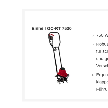
Einhell GC-RT 7530
750 W
Robus
für sc
und g
Versc
Ergon
klapp
Führu