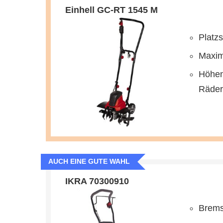
Einhell GC-RT 1545 M
Platz
Maxim
Höhen
Räder
AUCH EINE GUTE WAHL
IKRA 70300910
Brems