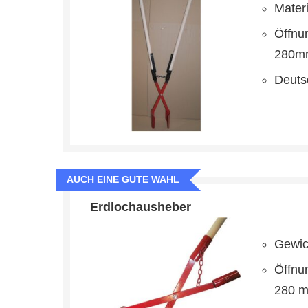
Materi
Öffnu
280m
Deuts
AUCH EINE GUTE WAHL
Erdlochausheber
Gewic
Öffnu
280 