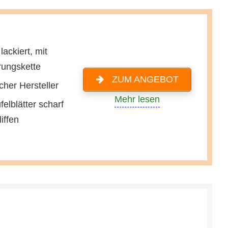
 lackiert, mit
rungskette
ZUM ANGEBOT
cher Hersteller
Mehr lesen
elblätter scharf
iffen