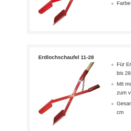
Farbe:
Erdlochschaufel 11-28
Für E
bis 2
Mit mo
zum v
Gesam
cm