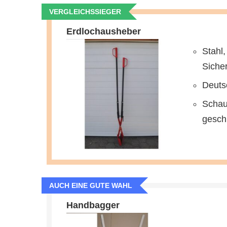
VERGLEICHSSIEGER
Erdlochausheber
Stahl,
Siche
Deuts
Schauf
geschl
AUCH EINE GUTE WAHL
Handbagger