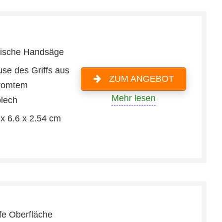
ische Handsäge
se des Griffs aus
ZUM ANGEBOT
romtem
Mehr lesen
blech
 x 6.6 x 2.54 cm
fe Oberfläche