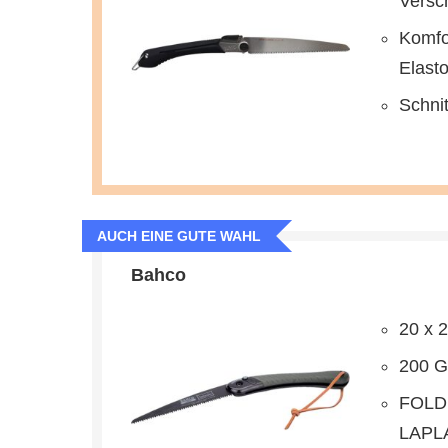
Versc
Komfor
Elast
Schnit
AUCH EINE GUTE WAHL
Bahco
20 x 
200 
FOLD
LAPL