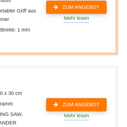
hluss
ZUM ANGEBOT
tabler Griff aus
Mehr lesen
omer
tbreite: 1 mm
20 x 30 cm
Gramm
ZUM ANGEBOT
ING SAW,
Mehr lesen
ANDER