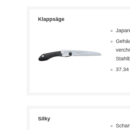
Klappsäge
Japan
Gehäu
verch
Stahl
37.34
Silky
Schar