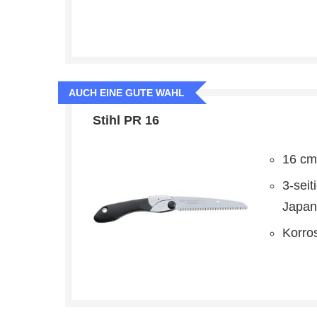
AUCH EINE GUTE WAHL
Stihl PR 16
16 cm
3-seit
Japa
Korro