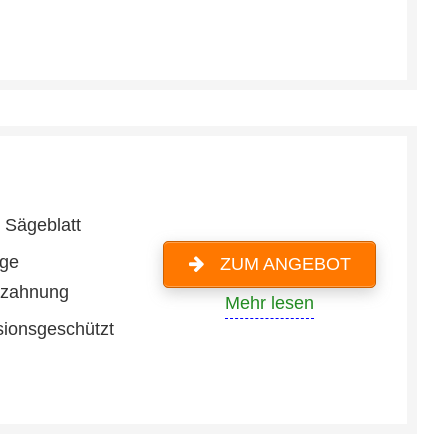
 Sägeblatt
ige
ZUM ANGEBOT
nzahnung
Mehr lesen
sionsgeschützt