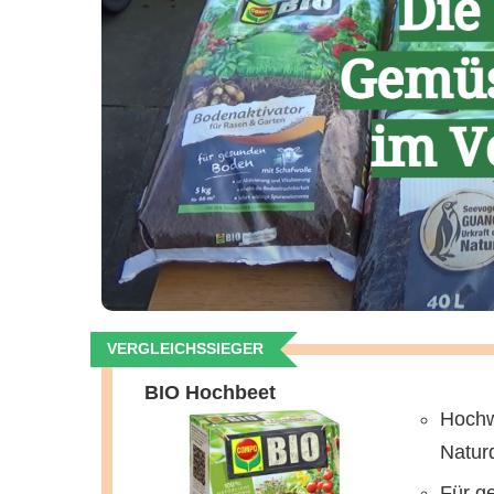
VERGLEICHSSIEGER
BIO Hochbeet
Hochw
Natur
Für g