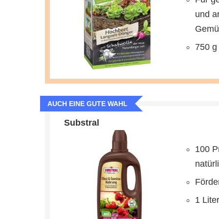
und a
Gemü
750 g
AUCH EINE GUTE WAHL
Substral
100 P
natür
Förde
1 Lite