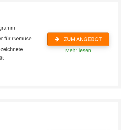
logramm
r für Gemüse
ZUM ANGEBOT
zeichnete
Mehr lesen
ät