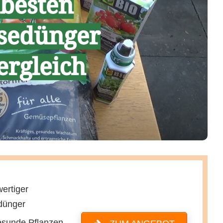
ertiger
dünger
esunde Pflanzen