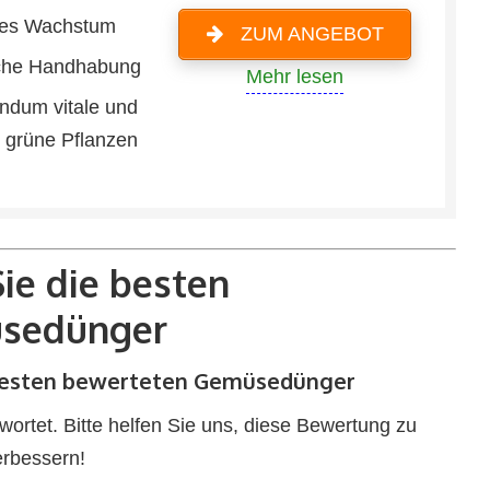
ges Wachstum
ZUM ANGEBOT
che Handhabung
Mehr lesen
undum vitale und
g grüne Pflanzen
ie die besten
sedünger
 besten bewerteten Gemüsedünger
rtet. Bitte helfen Sie uns, diese Bewertung zu
erbessern!