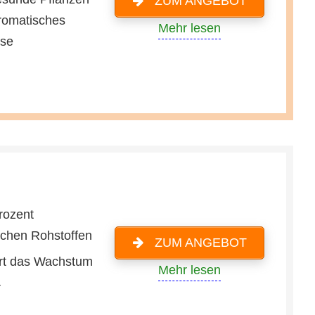
ZUM ANGEBOT
romatisches
Mehr lesen
se
rozent
lichen Rohstoffen
ZUM ANGEBOT
rt das Wachstum
Mehr lesen
r