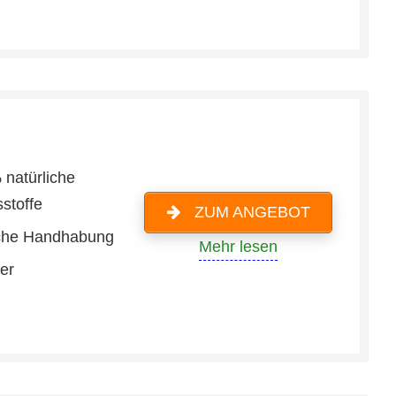
 natürliche
sstoffe
ZUM ANGEBOT
che Handhabung
Mehr lesen
ter