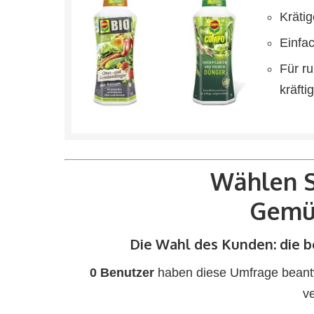
Kräti
Einfa
Für r
kräfti
Wählen S
Gemü
Die Wahl des Kunden: die
0 Benutzer
haben diese Umfrage beantwo
v