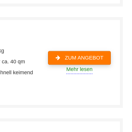
kg
ZUM ANGEBOT
r ca. 40 qm
Mehr lesen
hnell keimend