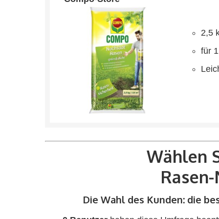
2,5 
für 
Leic
Wählen S
Rasen-
Die Wahl des Kunden: die b