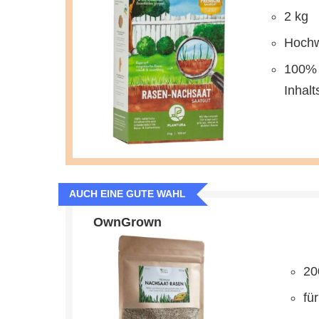
2 kg
Hochw
100% 
Inhalt
AUCH EINE GUTE WAHL
OwnGrown
20
fü