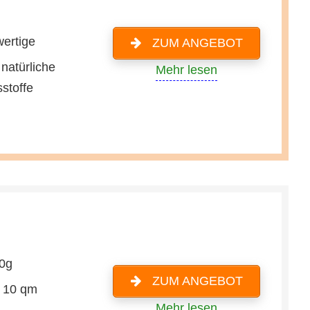
ertige
ZUM ANGEBOT
natürliche
Mehr lesen
sstoffe
0g
ZUM ANGEBOT
r 10 qm
Mehr lesen