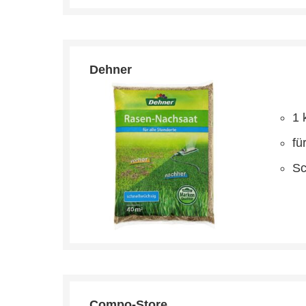
Dehner
1 
fü
Sc
Compo-Store