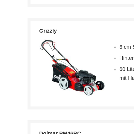
Grizzly
6 cm S
Hinter
60 Li
mit H
Dolmar PM46BC