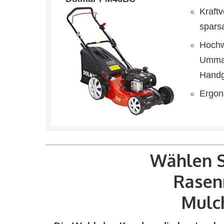
Kraftv
spars
Hochw
Umman
Handg
Ergon
Wählen S
Rasen
Mulc