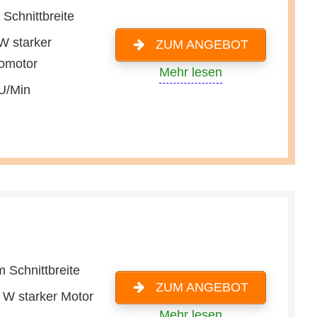
Schnittbreite
W starker
ZUM ANGEBOT
romotor
Mehr lesen
U/Min
 Schnittbreite
ZUM ANGEBOT
 W starker Motor
Mehr lesen