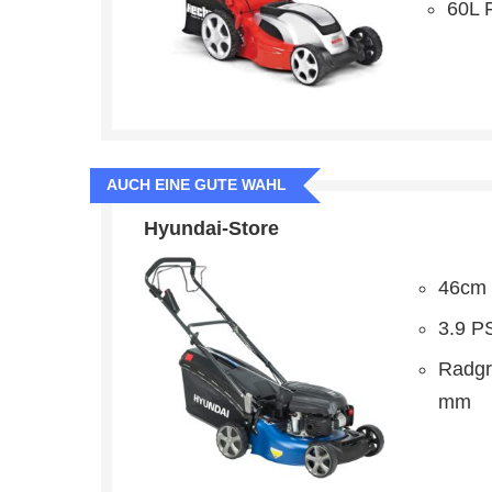
60L 
AUCH EINE GUTE WAHL
Hyundai-Store
46cm 
3.9 P
Radgr
mm