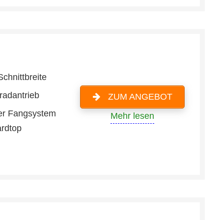
chnittbreite
radantrieb
ZUM ANGEBOT
ter Fangsystem
Mehr lesen
ardtop