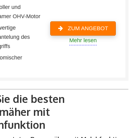
oller und
amer OHV-Motor
ertige
ZUM ANGEBOT
telung des
Mehr lesen
riffs
omischer
ie die besten
mäher mit
hfunktion