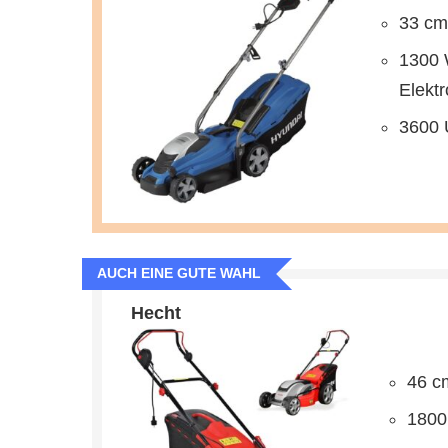
33 cm 
1300 
Elekt
3600 
AUCH EINE GUTE WAHL
Hecht
46 cm
1800